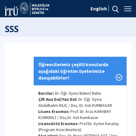
English
SSS
Öğrencilerimiz çeşitli konularda
aşağıdaki öğretim üyelerimize
danışabilirler?
Burslar:
Dr. Öğr. Üyesi Bülent Balta
Çift Ana Dal/Yan Dal:
Dr. Öğr. Üyesi
Abdülhalim KILIÇ / Doç. Dr. Aslı KUMBASAR
Lisans Erasmus:
Prof. Dr. Arzu KARABAY
KORKMAZ / Doç.Dr. Aslı Kumbasar
Lisansüstü Erasmus:
Prof.Dr. Ayten Karataş
(Program Koordinatörü)
Staj işleri:
Doç. Dr. Burcu BİTERGE SÜT / Doç.