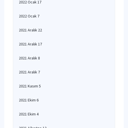
2022 Ocak 17
2022 Ocak 7
2021 Aralık 22
2021 Aralık 17
2021 Aralık 8
2021 Aralık 7
2021 Kasım 5
2021 Ekim 6
2021 Ekim 4