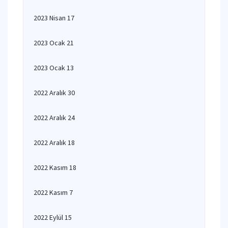
2023 Nisan 17
2023 Ocak 21
2023 Ocak 13
2022 Aralık 30
2022 Aralık 24
2022 Aralık 18
2022 Kasım 18
2022 Kasım 7
2022 Eylül 15