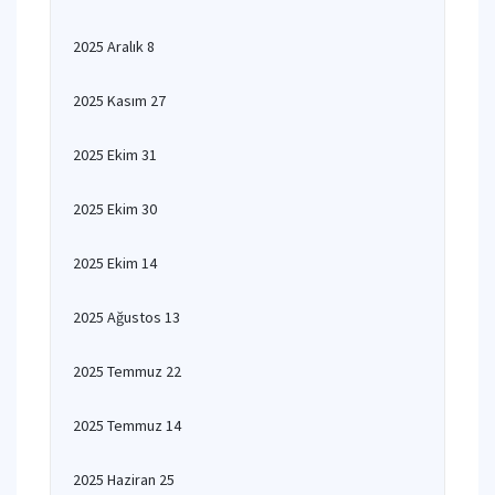
2025 Aralık 8
2025 Kasım 27
2025 Ekim 31
2025 Ekim 30
2025 Ekim 14
2025 Ağustos 13
2025 Temmuz 22
2025 Temmuz 14
2025 Haziran 25