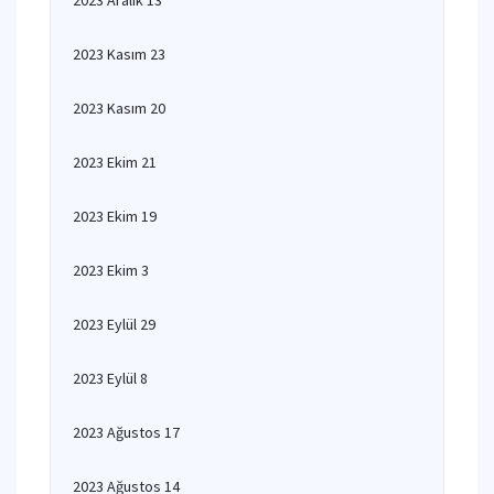
2023 Aralık 13
2023 Kasım 23
2023 Kasım 20
2023 Ekim 21
2023 Ekim 19
2023 Ekim 3
2023 Eylül 29
2023 Eylül 8
2023 Ağustos 17
2023 Ağustos 14