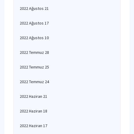
2022 Ağustos 21
2022 Ağustos 17
2022 Ağustos 10
2022 Temmuz 28
2022 Temmuz 25
2022 Temmuz 24
2022 Haziran 21
2022 Haziran 18
2022 Haziran 17