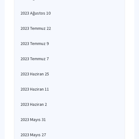
2023 Ağustos 10
2023 Temmuz 22
2023 Temmuz 9
2023 Temmuz 7
2023 Haziran 25
2023 Haziran 11
2023 Haziran 2
2023 Mayıs 31
2023 Mayıs 27