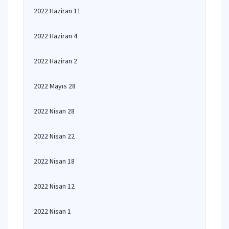
2022 Haziran 11
2022 Haziran 4
2022 Haziran 2
2022 Mayıs 28
2022 Nisan 28
2022 Nisan 22
2022 Nisan 18
2022 Nisan 12
2022 Nisan 1