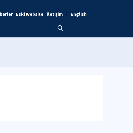
berler
Eski Website
İletişim
English