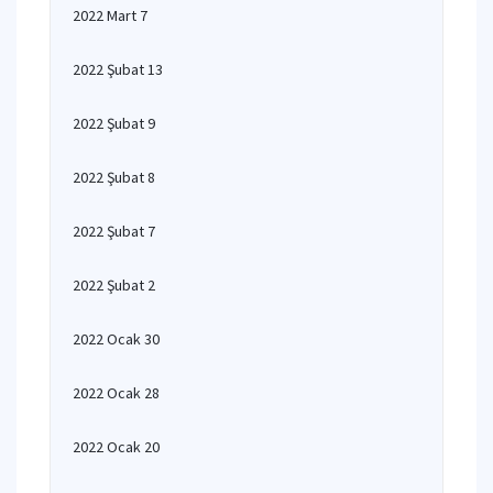
2022 Mart 7
2022 Şubat 13
2022 Şubat 9
2022 Şubat 8
2022 Şubat 7
2022 Şubat 2
2022 Ocak 30
2022 Ocak 28
2022 Ocak 20