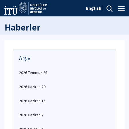
English
Haberler
Arşiv
2026 Temmuz 29
2026 Haziran 29
2026 Haziran 15
2026 Haziran 7