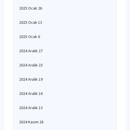
2025 Ocak 26
2025 Ocak 13
2025 Ocak 6
2024 Aralık 27
2024 Aralık 23
2024 Aralık 19
2024 Aralık 16
2024 Aralık 13
2024 Kasım 28