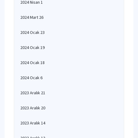
2024 Nisan 1
2024 Mart 26
2024 Ocak 23
2024 Ocak 19
2024 Ocak 18
2024 Ocak 6
2023 Aralık 21
2023 Aralık 20
2023 Aralık 14