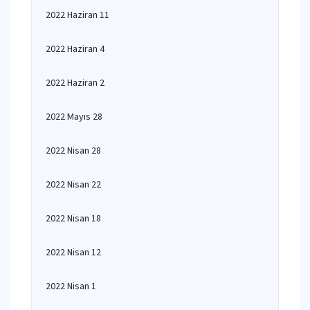
2022 Haziran 11
2022 Haziran 4
2022 Haziran 2
2022 Mayıs 28
2022 Nisan 28
2022 Nisan 22
2022 Nisan 18
2022 Nisan 12
2022 Nisan 1