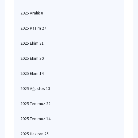
2025 Aralık 8
2025 Kasım 27
2025 Ekim 31
2025 Ekim 30
2025 Ekim 14
2025 Ağustos 13
2025 Temmuz 22
2025 Temmuz 14
2025 Haziran 25