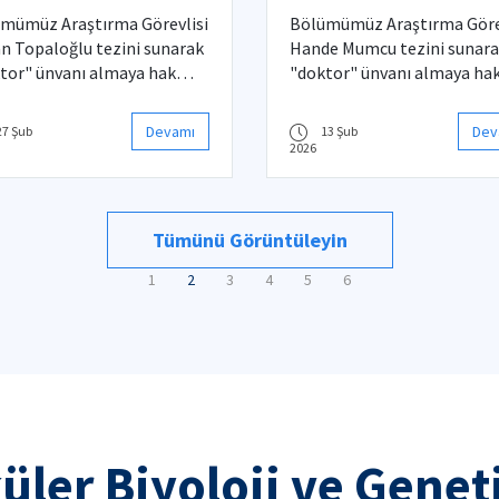
tora Mezuniyeti
Doktora Mezuniyeti
mümüz Araştırma Görevlisi
Bölümümüz Araştırma Göre
an Topaloğlu tezini sunarak
Hande Mumcu tezini sunar
tor" ünvanı almaya hak
"doktor" ünvanı almaya ha
nmıştır.
kazanmıştır.
Devamı
Dev
27 Şub
13 Şub
2026
Tümünü Görüntüleyin
1
2
3
4
5
6
üler Biyoloji ve Gene