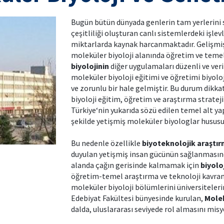
Bugün bütün dünyada genlerin tam yerlerini s
çeşitliliği oluşturan canlı sistemlerdeki işl
miktarlarda kaynak harcanmaktadır. Gelişmiş 
moleküler biyoloji alanında öğretim ve tem
biyolojinin
diğer uygulamaları düzenli ve ver
moleküler biyoloji eğitimi ve öğretimi biyolo
ve zorunlu bir hale gelmiştir. Bu durum dikk
biyoloji eğitim, öğretim ve araştırma stratej
Türkiye‘nin yukarıda sözü edilen temel alt ya
şekilde yetişmiş moleküler biyologlar hususun
Bu nedenle özellikle
biyoteknolojik araştı
duyulan yetişmiş insan gücünün sağlanmasında
alanda çağın gerisinde kalmamak için
biyolo
öğretim-temel araştırma ve teknoloji kavraml
moleküler biyoloji bölümlerini üniversiteleri
Edebiyat Fakültesi bünyesinde kurulan,
Molek
dalda, uluslararası seviyede rol almasını misy