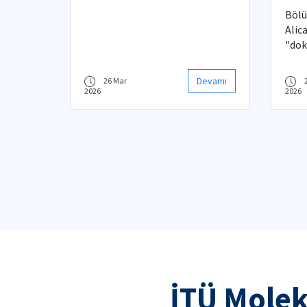
MOBGAM’da “NLR
Dok
Proteinleri ve Hastalık”
Bölü
Semineri
Alic
"dok
kaza
Devamı
26 Mar
2026
2026
İTÜ Molek