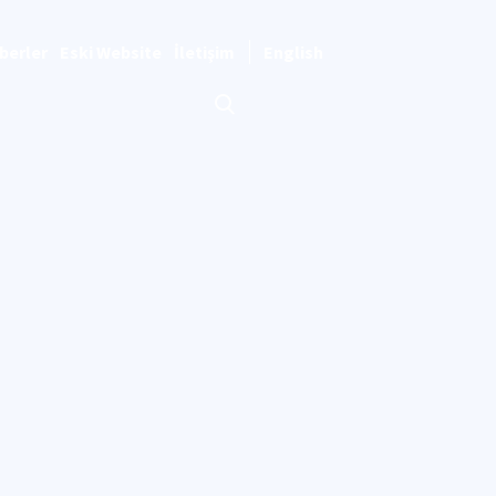
berler
Eski Website
İletişim
English