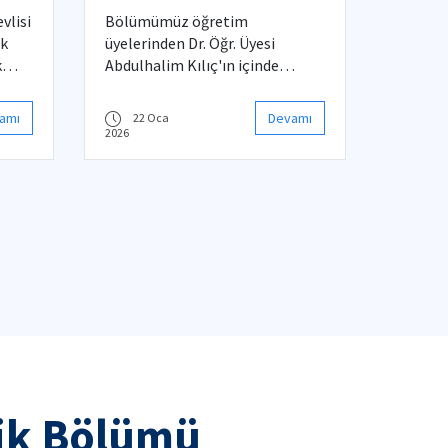
Projesi
vlisi
Bölümümüz öğretim
ak
üyelerinden Dr. Öğr. Üyesi
k
Abdulhalim Kılıç'ın içinde
bulunduğu, İTÜ Platform
Projesi kabul almıştır.
amı
Devamı
22 Oca
2026
tik Bölümü