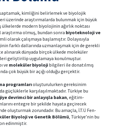
aptamak, kimliğini belirlemek ve biyolojik
evleri üzerinde araştırmalarda bulunmak için büyük
ülkelerde modern biyolojinin ağırlık noktası
el araştırma olmuş, bundan sonra
biyoteknoloji ve
imli olarak çalışmaya başlamıştır. Dolayısıyla
jinin farklı dallarında uzmanlaşmak için de gerekli
ate alınarak dünyada birçok ülkede moleküler
ileri geliştirilip uygulamaya konulmuştur.
pı ve
moleküler biyoloji
bilgileri ile donatılmış
da çok büyük bir açığı olduğu gerçektir.
rma programları
oluşturulurken gereksinim
 güçlüklerle karşılaşılmaktadır. Türkiye bu
jiye devrimci bir anlayışla bakan
, eğitim-
arını entegre bir şekilde hayata geçirecek
nde oluşturmak zorundadır. Bu amaçla, İ.T.Ü Fen-
üler Biyoloji ve Genetik Bölümü
, Türkiye’nin bu
on edinmiştir.