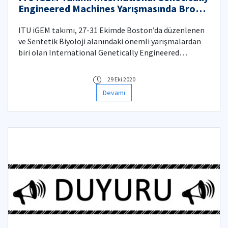
Engineered Machines Yarışmasında Bronz
Madalya Aldı
ITU iGEM takımı, 27-31 Ekimde Boston’da düzenlenen
ve Sentetik Biyoloji alanındaki önemli yarışmalardan
biri olan International Genetically Engineered
Machines (Uluslararası Genetik Mühendisliği ile
Geliştirilmiş Makine) Yarışmasında Bronz Madalya
29 Eki 2020
kazandı.
Devamı