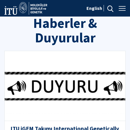
English
Haberler &
Duyurular
ITU iGEM Takımı International Genetically