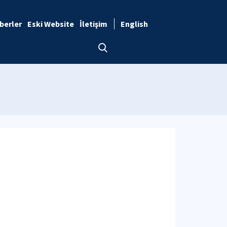
berler
Eski Website
İletişim
English