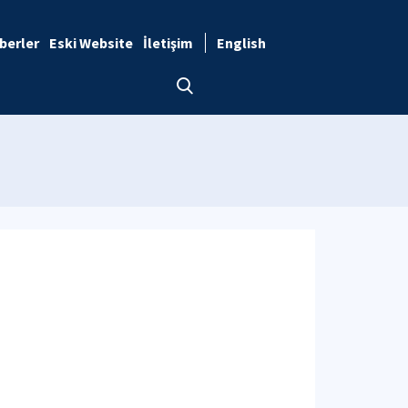
berler
Eski Website
İletişim
English