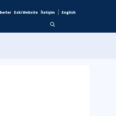
berler
Eski Website
İletişim
English