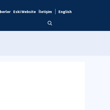
berler
Eski Website
İletişim
English