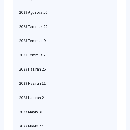
2023 Ağustos 10
2023 Temmuz 22
2023 Temmuz 9
2023 Temmuz 7
2023 Haziran 25
2023 Haziran 11
2023 Haziran 2
2023 Mayıs 31
2023 Mayıs 27