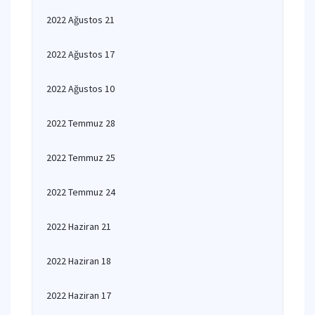
2022 Ağustos 21
2022 Ağustos 17
2022 Ağustos 10
2022 Temmuz 28
2022 Temmuz 25
2022 Temmuz 24
2022 Haziran 21
2022 Haziran 18
2022 Haziran 17