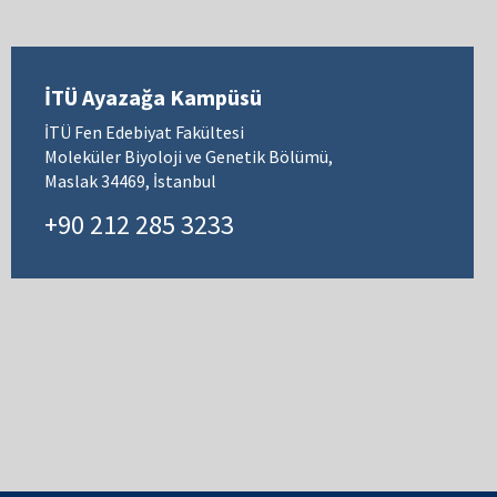
İTÜ Ayazağa Kampüsü
İTÜ Fen Edebiyat Fakültesi
Moleküler Biyoloji ve Genetik Bölümü,
Maslak 34469, İstanbul
+90 212 285 3233