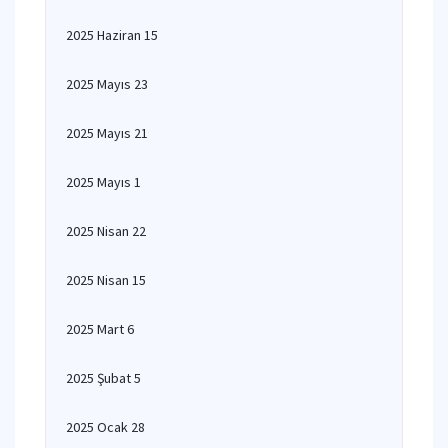
2025 Haziran 15
2025 Mayıs 23
2025 Mayıs 21
2025 Mayıs 1
2025 Nisan 22
2025 Nisan 15
2025 Mart 6
2025 Şubat 5
2025 Ocak 28