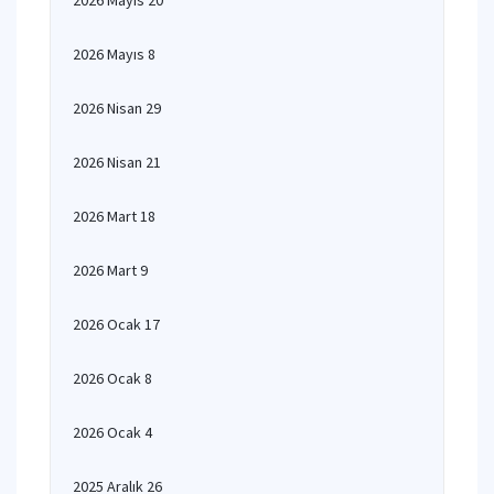
2026 Mayıs 20
2026 Mayıs 8
2026 Nisan 29
2026 Nisan 21
2026 Mart 18
2026 Mart 9
2026 Ocak 17
2026 Ocak 8
2026 Ocak 4
2025 Aralık 26