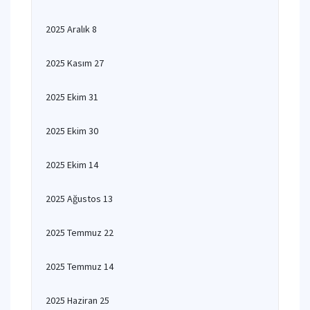
2025 Aralık 8
2025 Kasım 27
2025 Ekim 31
2025 Ekim 30
2025 Ekim 14
2025 Ağustos 13
2025 Temmuz 22
2025 Temmuz 14
2025 Haziran 25