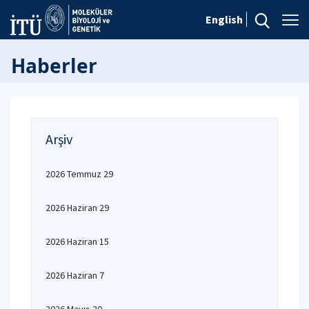
English
Haberler
Arşiv
2026 Temmuz 29
2026 Haziran 29
2026 Haziran 15
2026 Haziran 7