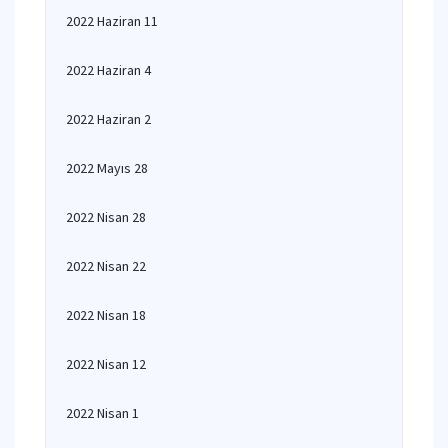
2022 Haziran 11
2022 Haziran 4
2022 Haziran 2
2022 Mayıs 28
2022 Nisan 28
2022 Nisan 22
2022 Nisan 18
2022 Nisan 12
2022 Nisan 1