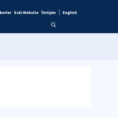
berler
Eski Website
İletişim
English