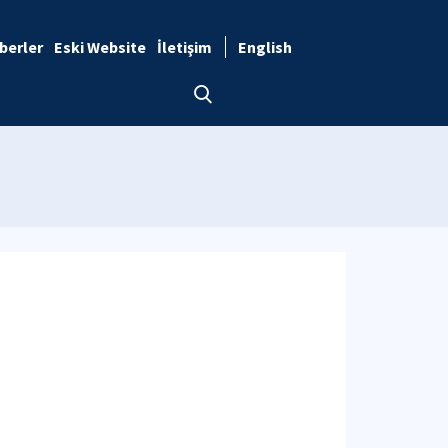
berler
Eski Website
İletişim
English