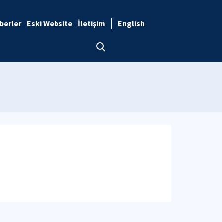
berler
Eski Website
İletişim
English