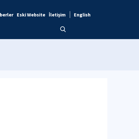
berler
Eski Website
İletişim
English